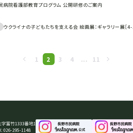
市民病院看護部教育プログラム 公開研修のご案内
ウクライナの子どもたちを支える会 絵画展：ギャラリー展［4-
1
2
3
4
...
11
大字富竹1333番地1
: 026-295-1148