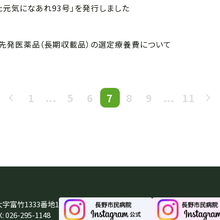
た元気になあれ93号」を発行しました
先発医薬品（長期収載品）の選定療養費について
1
...
5
6
7
8
9
...
11
大字富竹1333番地1
: 026-295-1148