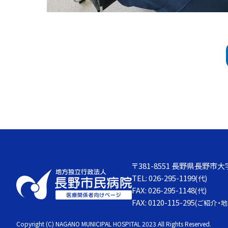
〒381-8551 長野県長野市大
TEL: 026-295-1199
(代)
FAX: 026-295-1148
(代)
FAX: 0120-115-295
(ご紹介・
Copyright (C) NAGANO MUNICIPAL HOSPITAL
2023 All Rights Reserved.