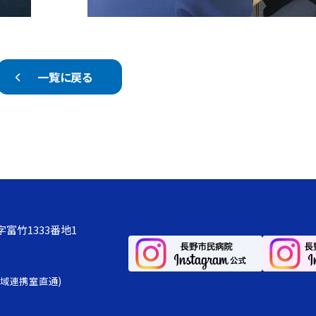
一覧に戻る
字富竹1333番地1
地域連携室直通)