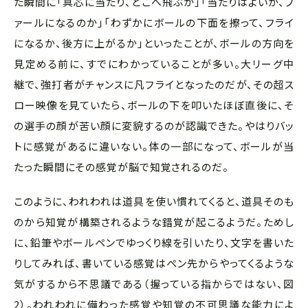
た瞬間に「真芯に当たり、どこへ飛ぶか」「当たりはよいが、フ
ァールになるのか」「わずかにボールの下面を擦って、フライ
になるか、後方に上がるか」といったことが、ボールの方向を
見定める前に、すでにわかっていることが多い。大リーグ中
継で、強打者がチャンスに凡フライとなったのだが、その超ス
ロー映像を見ていたら、ボールの下を叩いたほぼ直後に、そ
の選手の顔が苦い顔に変貌するのが認識できた。やはりバッ
トに感覚があるに違いない。体の一部になって、ボールが当
たった瞬間にその感覚が脳で知覚されるのだ。
このように、われわれは道具を使い慣れてくると、道具そのも
のから知覚が構築されるような錯覚が起こるようだ。ためし
に、鉛筆やボールペンでゆっくり線を引いたり、文字を書いた
りしてみれば、書いている感覚はペン先からやってくるような
気がするから不思議である（握っている指からではない、図
2）。われわれに備わった感覚や知覚の不可思議な能力によ