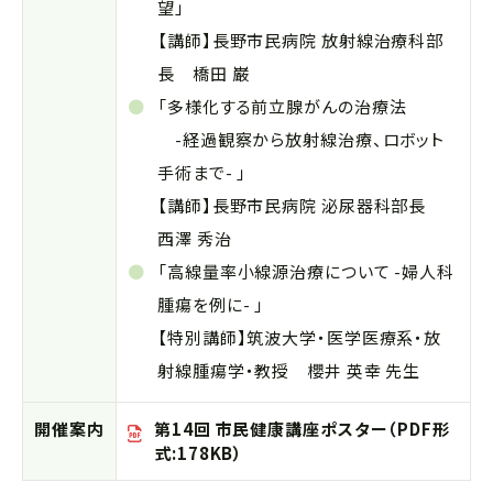
望」
【講師】長野市民病院 放射線治療科部
長 橋田 巌
「多様化する前立腺がんの治療法
-経過観察から放射線治療、ロボット
手術まで- 」
【講師】長野市民病院 泌尿器科部長
西澤 秀治
「高線量率小線源治療について -婦人科
腫瘍を例に- 」
【特別講師】筑波大学・医学医療系・放
射線腫瘍学・教授 櫻井 英幸 先生
開催案内
第14回 市民健康講座ポスター（PDF形
式:178KB）