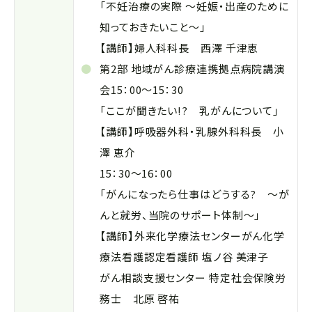
「不妊治療の実際 ～妊娠・出産のために
知っておきたいこと～」
【講師】婦人科科長 西澤 千津恵
第2部 地域がん診療連携拠点病院講演
会15：00～15：30
「ここが聞きたい!? 乳がんについて」
【講師】呼吸器外科・乳腺外科科長 小
澤 恵介
15：30～16：00
「がんになったら仕事はどうする? ～が
んと就労、当院のサポート体制～」
【講師】外来化学療法センターがん化学
療法看護認定看護師 塩ノ谷 美津子
がん相談支援センター 特定社会保険労
務士 北原 啓祐