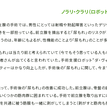
ノラリ・クラリ（ロボッ
立腺の手術では、男性にとっては射精や勃起障害といったデリ
きを一部担っている。前立腺を摘出すると「尿もれ」のリスクが
のは、年齢にもよるが、性機能のことより「尿もれ」のことが多
れ」は当たり前と考えられていて（今でもそう思っている人もい
さんが出てくると言われていた。手術支援ロボット“ダ・ヴィン
手術のクオリティーはかなり向上したが、手術後の「尿もれ」に関して、今
って、手術後の「尿もれ」の改善に成功した。前立腺は、骨盤の
いくつかの筋肉群に囲まれている。手術で前立腺を取り出すに
を共通に被う筋膜も一緒に剥がしてしまうと（剥がすと筋肉も損