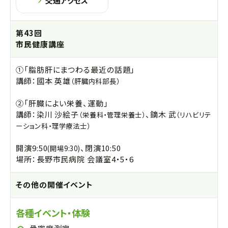
交通アクセス
第43回
市民健康講座
①「脂肪肝にまつわる最近の話題」
講師：國本 英雄
（肝臓内科部長）
②「肝臓によい栄養、運動」
講師：染川 沙絵子
、鏑木 武
（栄養科・管理栄養士）
（リハビリテ
ーション科・理学療法士）
開演9:50
、閉演10:50
(開場9:30)
場所：長野市民病院 会議室4・5・6
その他の開催イベント
各種イベント・体験